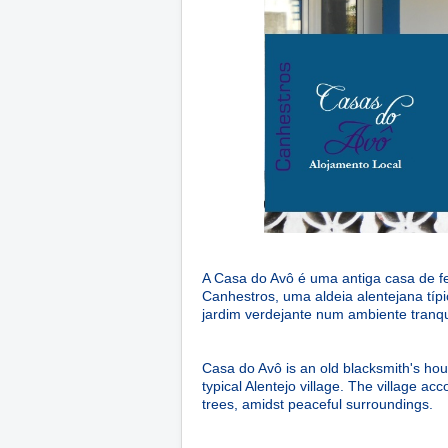
A Casa do Avô é uma antiga casa de fe
Canhestros, uma aldeia alentejana típ
jardim verdejante num ambiente tranqu
Casa do Avô is an old blacksmith's hou
typical Alentejo village. The village a
trees, amidst peaceful surroundings.