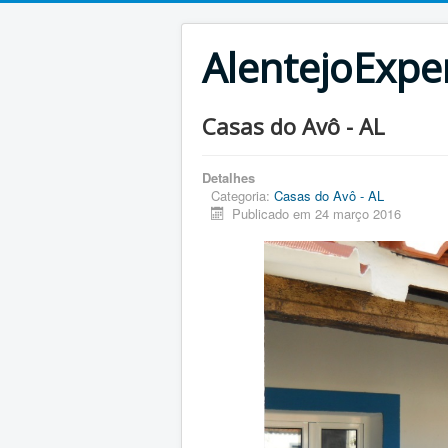
AlentejoExpe
Casas do Avô - AL
Detalhes
Categoria:
Casas do Avô - AL
Publicado em 24 março 2016